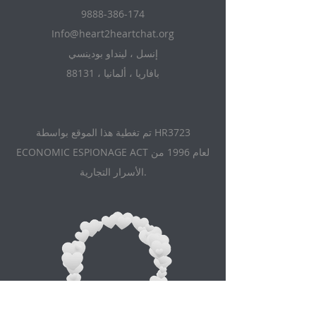
9888-386-174
Info@heart2heartchat.org
إنسل ، لينداو بودينسي
88131 ، بافاريا ، ألمانيا
تم تغطية هذا الموقع بواسطة HR3723
ECONOMIC ESPIONAGE ACT لعام 1996 من
الأسرار التجارية.