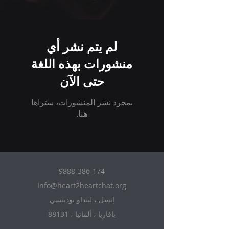
لم يتم نشر أي
منشورات بهذه اللغة
حتى الآن
بمجرد نشر المنشورات، ستراها
هنا.
9888-386-174
Info@heart2heartchat.org
إنسل ، لينداو بودينسي
88131 ، بافاريا ، ألمانيا