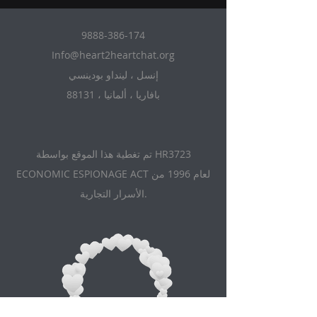
9888-386-174
Info@heart2heartchat.org
إنسل ، لينداو بودينسي
88131 ، بافاريا ، ألمانيا
تم تغطية هذا الموقع بواسطة HR3723
ECONOMIC ESPIONAGE ACT لعام 1996 من
الأسرار التجارية.