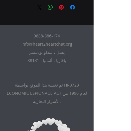
9888-386-174
Info@heart2heartchat.org
إنسل ، لينداو بودينسي
88131 ، بافاريا ، ألمانيا
تم تغطية هذا الموقع بواسطة HR3723
ECONOMIC ESPIONAGE ACT لعام 1996 من
الأسرار التجارية.