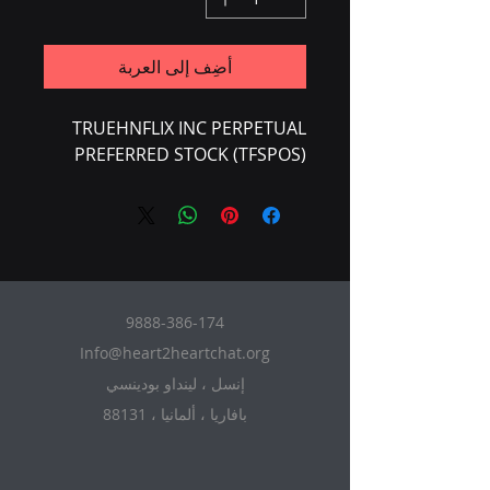
أضِف إلى العربة
TRUEHNFLIX INC PERPETUAL
PREFERRED STOCK (TFSPOS)
9888-386-174
Info@heart2heartchat.org
إنسل ، لينداو بودينسي
88131 ، بافاريا ، ألمانيا