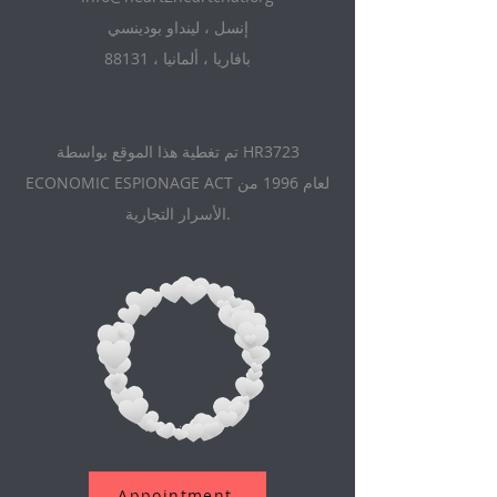
إنسل ، لينداو بودينسي
88131 ، بافاريا ، ألمانيا
تم تغطية هذا الموقع بواسطة HR3723
ECONOMIC ESPIONAGE ACT لعام 1996 من
الأسرار التجارية.
Appointment