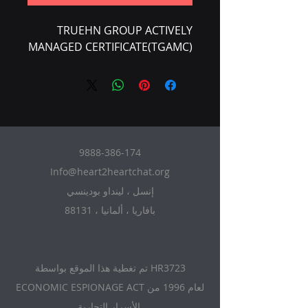
TRUEHN GROUP ACTIVELY
MANAGED CERTIFICATE(TGAMC)
9888-386-174
Info@heart2heartchat.org
إنسل ، لينداو بودينسي
88131 ، بافاريا ، ألمانيا
تم تغطية هذا الموقع بواسطة HR3723
ECONOMIC ESPIONAGE ACT لعام 1996 من
الأسرار التجارية.