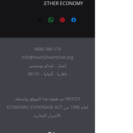
ETHER ECONOMY.
9888-386-174
Info@heart2heartchat.org
إنسل ، لينداو بودينسي
88131 ، بافاريا ، ألمانيا
تم تغطية هذا الموقع بواسطة HR3723
ECONOMIC ESPIONAGE ACT لعام 1996 من
الأسرار التجارية.