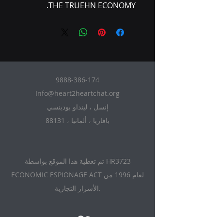
THE TRUEHN ECONOMY.
9888-386-174
Info@heart2heartchat.org
إنسل ، لينداو بودينسي
88131 ، بافاريا ، ألمانيا
تم تغطية هذا الموقع بواسطة HR3723
ECONOMIC ESPIONAGE ACT لعام 1996 من
الأسرار التجارية.