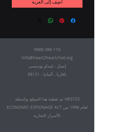
أضِف إلى العربة
9888-386-174
Info@heart2heartchat.org
إنسل ، لينداو بودينسي
88131 ، بافاريا ، ألمانيا
تم تغطية هذا الموقع بواسطة HR3723
ECONOMIC ESPIONAGE ACT لعام 1996 من
الأسرار التجارية.