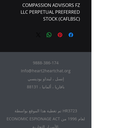
COMPASSION ADVISORS FZ
LLC PERPETUAL PREFERRED
STOCK (CAFLBSC)
9888-386-174
Info@heart2heartchat.org
إنسل ، لينداو بودينسي
88131 ، بافاريا ، ألمانيا
تم تغطية هذا الموقع بواسطة HR3723
ECONOMIC ESPIONAGE ACT لعام 1996 من
الأسرار التجارية.