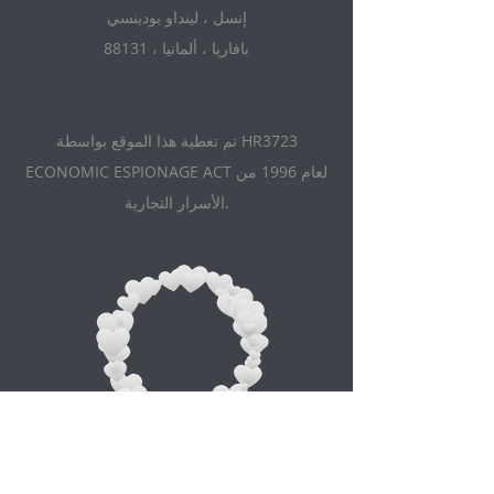
إنسل ، لينداو بودينسي
88131 ، بافاريا ، ألمانيا
تم تغطية هذا الموقع بواسطة HR3723
ECONOMIC ESPIONAGE ACT لعام 1996 من
الأسرار التجارية.
Appointment