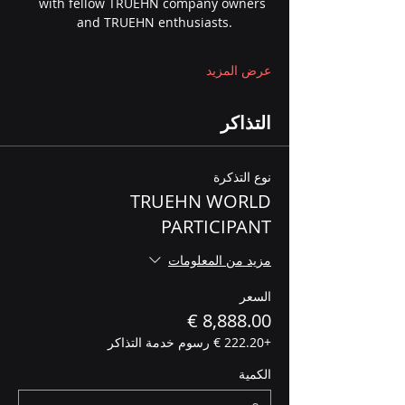
with fellow TRUEHN company owners 
and TRUEHN enthusiasts.
عرض المزيد
التذاكر
نوع التذكرة
TRUEHN WORLD
PARTICIPANT
مزيد من المعلومات
السعر
+‏222.20 € رسوم خدمة التذاكر
الكمية