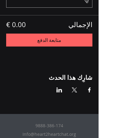
الإجمالي
متابعة الدفع
شارِك هذا الحدث
9888-386-174
Info@heart2heartchat.org