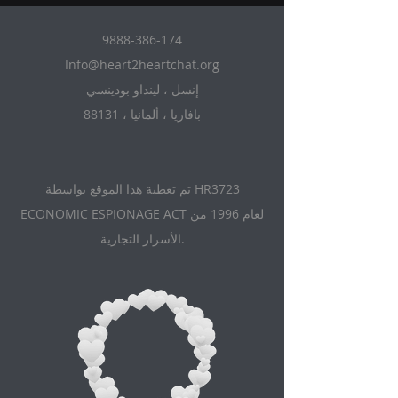
9888-386-174
Info@heart2heartchat.org
إنسل ، لينداو بودينسي
88131 ، بافاريا ، ألمانيا
تم تغطية هذا الموقع بواسطة HR3723
ECONOMIC ESPIONAGE ACT لعام 1996 من
الأسرار التجارية.