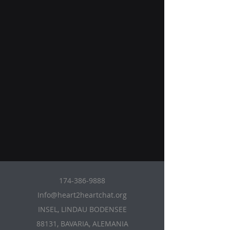
174-386-9888
Info@heart2heartchat.org
INSEL, LINDAU BODENSEE
88131, BAVARIA, ALEMANIA