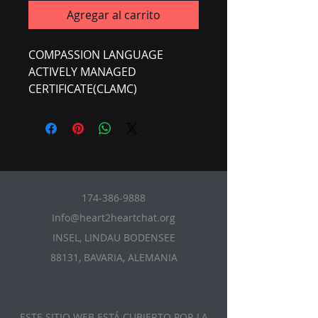
Agregar al carrito
COMPASSION LANGUAGE
ACTIVELY MANAGED
CERTIFICATE(CLAMC)
174-386-9888
Info@heart2heartchat.org
INSEL, LINDAU BODENSEE
88131, BAVARIA, ALEMANIA
ESTE SITIO WEB ESTÁ CUBIERTO POR LA