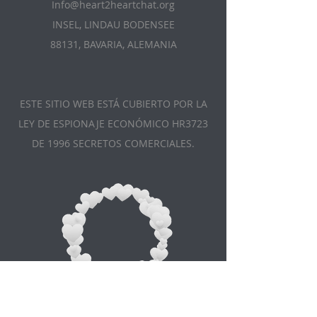
Info@heart2heartchat.org
INSEL, LINDAU BODENSEE
88131, BAVARIA, ALEMANIA
ESTE SITIO WEB ESTÁ CUBIERTO POR LA
LEY DE ESPIONAJE ECONÓMICO HR3723
DE 1996 SECRETOS COMERCIALES.