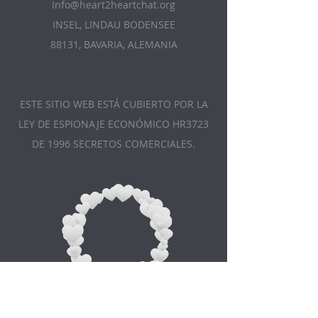
Info@heart2heartchat.org
INSEL, LINDAU BODENSEE
88131, BAVARIA, ALEMANIA
ESTE SITIO WEB ESTÁ CUBIERTO POR LA
LEY DE ESPIONAJE ECONÓMICO HR3723
DE 1996 SECRETOS COMERCIALES.