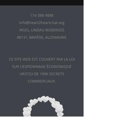
174-386-9888
Info@heart2heartchat.org
INSEL, LINDAU BODENSEE
88131, BAVIÈRE, ALLEMAGNE
CE SITE WEB EST COUVERT PAR LA LOI
SUR L'ESPIONNAGE ÉCONOMIQUE
HR3723 DE 1996 SECRETS
COMMERCIAUX.