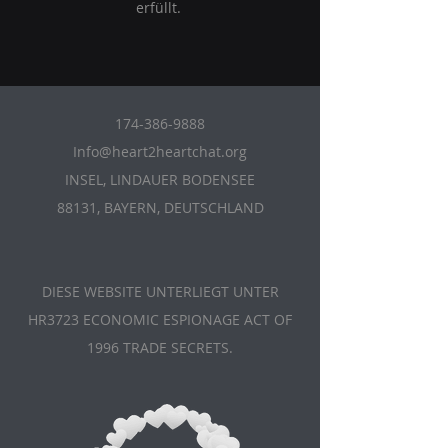
erfüllt.
174-386-9888
Info@heart2heartchat.org
INSEL, LINDAUER BODENSEE
88131, BAYERN, DEUTSCHLAND
DIESE WEBSITE UNTERLIEGT UNTER
HR3723 ECONOMIC ESPIONAGE ACT OF
1996 TRADE SECRETS.