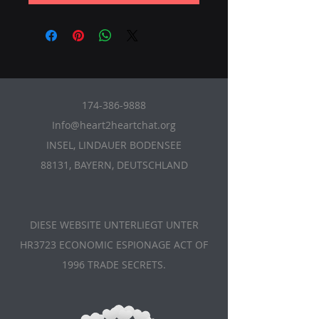
174-386-9888
Info@heart2heartchat.org
INSEL, LINDAUER BODENSEE
88131, BAYERN, DEUTSCHLAND
DIESE WEBSITE UNTERLIEGT UNTER
HR3723 ECONOMIC ESPIONAGE ACT OF
1996 TRADE SECRETS.