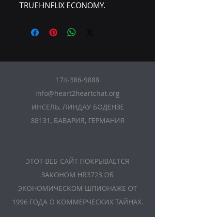
TRUEHNFLIX ECONOMY.
174-386-9888
info@heart2heartchat.org
ИНСЕЛЬ, ЛИНДАУ БОДЕНЗЕ
88131, БАВАРИЯ, ГЕРМАНИЯ
ЭТОТ ВЕБ-САЙТ ПОКРЫВАЕТСЯ
ЗАКОНОМ HR3723 ОБ
ЭКОНОМИЧЕСКОМ ШПИОНАЖЕ ОТ
1996 ГОДА О КОММЕРЧЕСКИХ ТАЙНАХ.