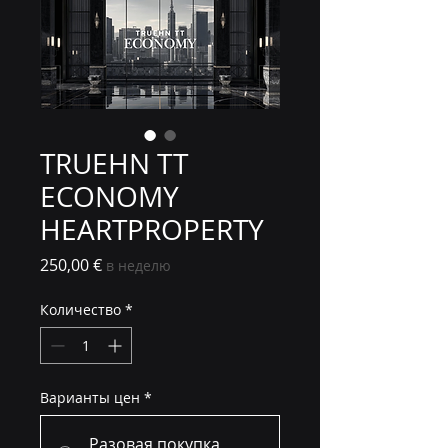
TRUEHN TT
ECONOMY
HEARTPROPERTY
Цена
250,00 €
в неделю
Количество
*
Варианты цен
*
Разовая покупка