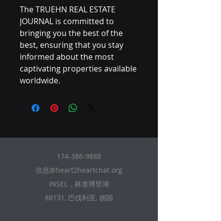
The TRUEHN REAL ESTATE
JOURNAL is committed to
bringing you the best of the
best, ensuring that you stay
informed about the most
captivating properties available
worldwide.
174-386-9888
信息@heart2heartchat.org
INSEL，林道博登湖
88131, 巴伐利亚, 德国