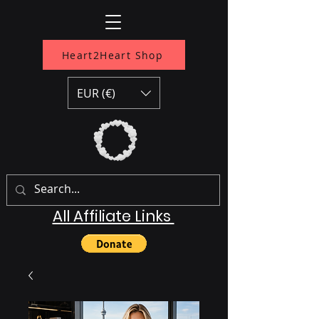
Heart2Heart Shop
EUR (€)
All Affiliate Links