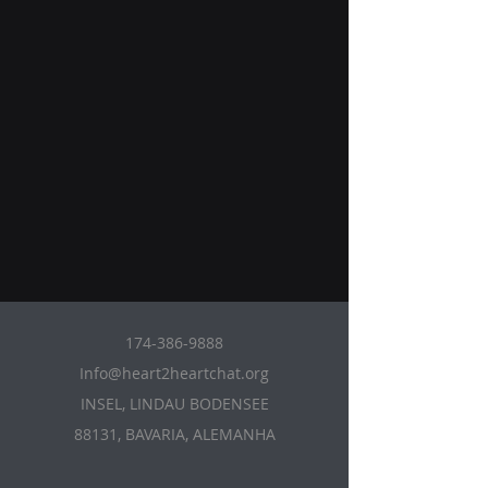
174-386-9888
Info@heart2heartchat.org
INSEL, LINDAU BODENSEE
88131, BAVARIA, ALEMANHA