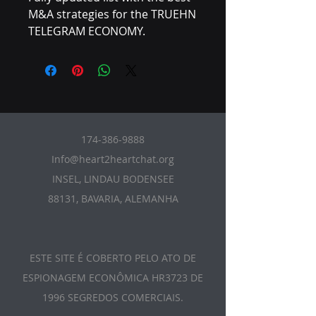
M&A strategies for the TRUEHN
TELEGRAM ECONOMY.
174-386-9888
Info@heart2heartchat.org
INSEL, LINDAU BODENSEE
88131, BAVARIA, ALEMANHA
ESTE SITE É COBERTO PELO ATO DE
ESPIONAGEM ECONÔMICA HR3723 DE
1996 SEGREDOS COMERCIAIS.