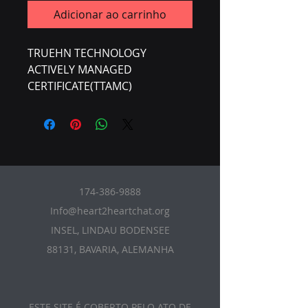
Adicionar ao carrinho
TRUEHN TECHNOLOGY
ACTIVELY MANAGED
CERTIFICATE(TTAMC)
174-386-9888
Info@heart2heartchat.org
INSEL, LINDAU BODENSEE
88131, BAVARIA, ALEMANHA
ESTE SITE É COBERTO PELO ATO DE