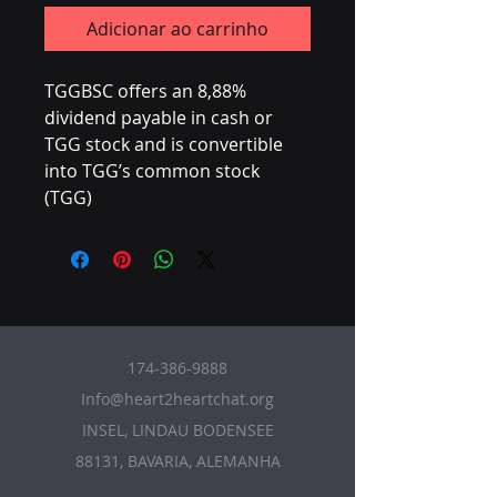
Adicionar ao carrinho
TGGBSC offers an 8,88%
dividend payable in cash or
TGG stock and is convertible
into TGG’s common stock
(TGG)
174-386-9888
Info@heart2heartchat.org
INSEL, LINDAU BODENSEE
88131, BAVARIA, ALEMANHA