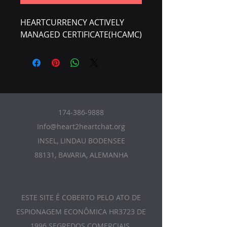
HEARTCURRENCY ACTIVELY
MANAGED CERTIFICATE(HCAMC)
174-386-9888
Info@heart2heartchat.org
INSEL, LINDAU BODENSEE
88131, BAVARIA, ALEMANHA
ESTE SITE É COBERTO PELO ATO DE
ESPIONAGEM ECONÔMICA HR3723 DE
1996 SEGREDOS COMERCIAIS.