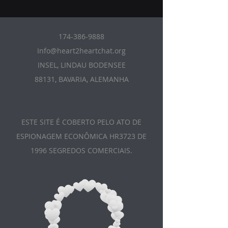
174-386-9888
Info@heart2heartchat.org
INSEL, LINDAU BODENSEE
88131, BAVARIA, ALEMANHA
ESTE SITE É COBERTO PELO ATO DE
ESPIONAGEM ECONÔMICA HR3723 DE
1996 SEGREDOS COMERCIAIS.