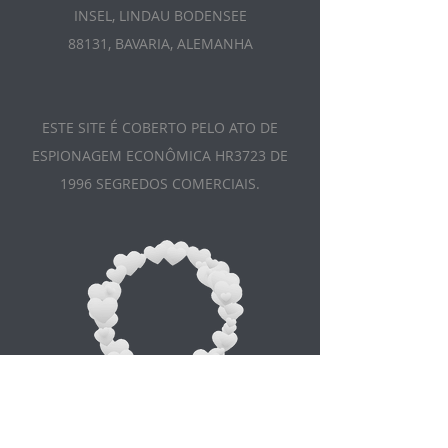
INSEL, LINDAU BODENSEE
88131, BAVARIA, ALEMANHA
ESTE SITE É COBERTO PELO ATO DE
ESPIONAGEM ECONÔMICA HR3723 DE
1996 SEGREDOS COMERCIAIS.
Appointment