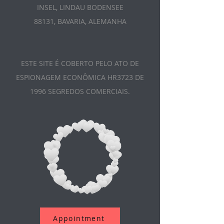
INSEL, LINDAU BODENSEE
88131, BAVARIA, ALEMANHA
ESTE SITE É COBERTO PELO ATO DE
ESPIONAGEM ECONÔMICA HR3723 DE
1996 SEGREDOS COMERCIAIS.
Appointment