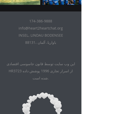
174-386-9888
info@heart2heartchat.org
INSEL، LINDAU BODENSEE
88131، باواریا، آلمان
این وب سایت توسط قانون جاسوسی اقتصادی
HR3723 از اسرار تجاری 1996 پوشش داده
شده است.