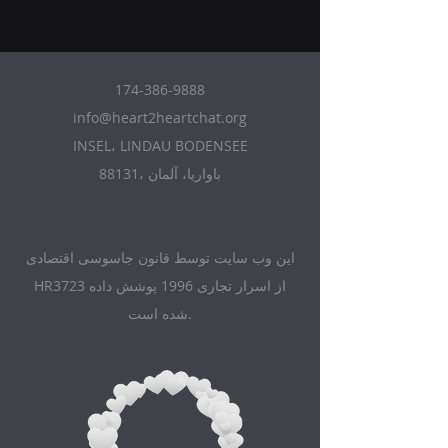
174-386-9888
info@heart2heartchat.org
INSEL، LINDAU BODENSEE
88131، باواریا، آلمان
این وب سایت توسط قانون جاسوسی اقتصادی
HR3723 از اسرار تجاری 1996 پوشش داده
شده است.