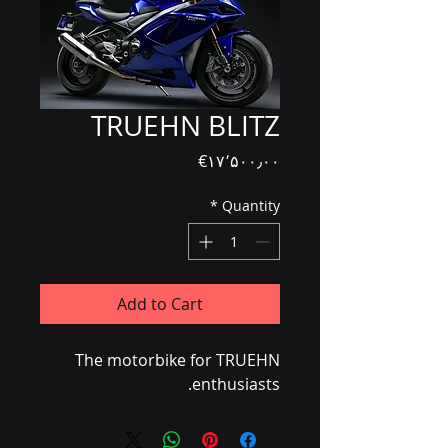
TRUEHN BLITZ
Price
‎€۱۷٬۵۰۰٫۰۰
*
Quantity
Add to Cart
The motorbike for TRUEHN
enthusiasts.