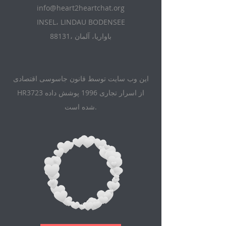
info@heart2heartchat.org
INSEL، LINDAU BODENSEE
88131، باواریا، آلمان
این وب سایت توسط قانون جاسوسی اقتصادی
HR3723 از اسرار تجاری 1996 پوشش داده
شده است.