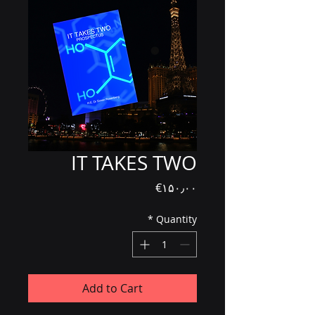
IT TAKES TWO
Price
‎€۱۵۰٫۰۰
*
Quantity
Add to Cart