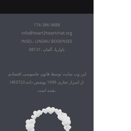
174-386-9888
info@heart2heartchat.org
INSEL، LINDAU BODENSEE
88131، باواریا، آلمان
این وب سایت توسط قانون جاسوسی اقتصادی
HR3723 از اسرار تجاری 1996 پوشش داده
شده است.