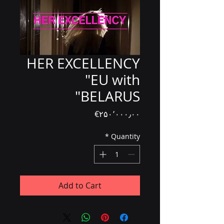
HER EXCELLENCY
"EU with
BELARUS"
Price
‎€۲۵۰٬۰۰۰٫۰۰
*
Quantity
Add to Cart