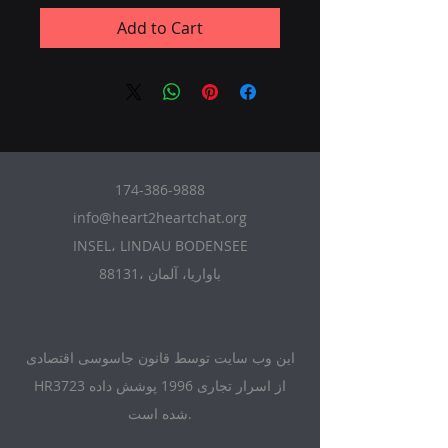
Add to Cart
174-386-9888
info@heart2heartchat.org
INSEL، LINDAU BODENSEE
88131، باواریا، آلمان
این وب سایت توسط قانون جاسوسی اقتصادی
HR3723 از اسرار تجاری 1996 پوشش داده
شده است.