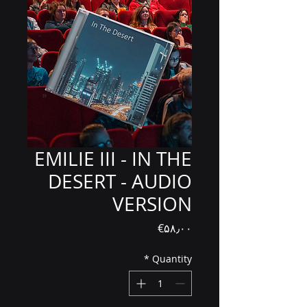
EMILIE III - IN THE
DESERT - AUDIO
VERSION
Price
‎€۵۸٫۰۰
*
Quantity