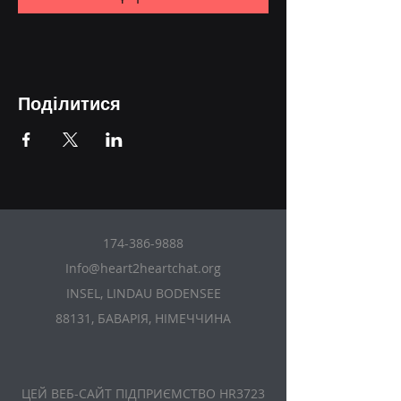
Поділитися
174-386-9888
Info@heart2heartchat.org
INSEL, LINDAU BODENSEE
88131, БАВАРІЯ, НІМЕЧЧИНА
ЦЕЙ ВЕБ-САЙТ ПІДПРИЄМСТВО HR3723