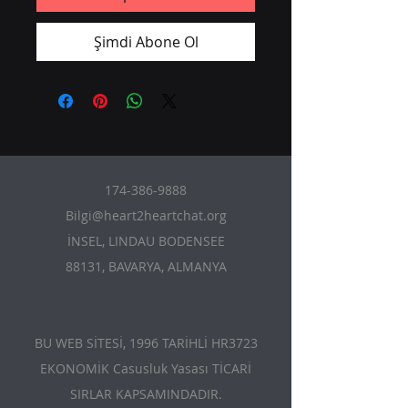
Şimdi Abone Ol
174-386-9888
Bilgi@heart2heartchat.org
İNSEL, LINDAU BODENSEE
88131, BAVARYA, ALMANYA
BU WEB SİTESİ, 1996 TARİHLİ HR3723
EKONOMİK Casusluk Yasası TİCARİ
SIRLAR KAPSAMINDADIR.