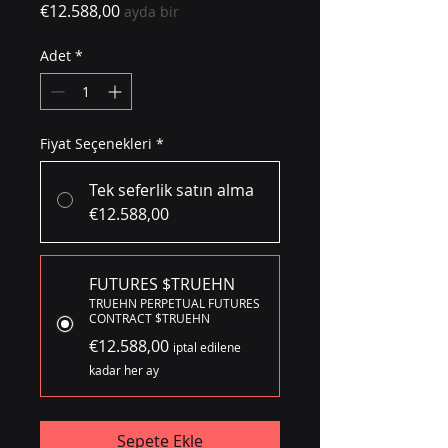
Fiyat
€12.588,00
ayda bir
Adet
*
Fiyat Seçenekleri
*
Tek seferlik satın alma
€12.588,00
FUTURES $TRUEHN
TRUEHN PERPETUAL FUTURES
CONTRACT $TRUEHN
€12.588,00
iptal edilene
kadar her ay
Sepete Ekle