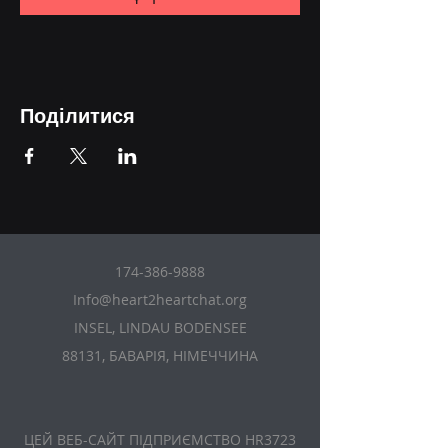
Поділитися
174-386-9888
Info@heart2heartchat.org
INSEL, LINDAU BODENSEE
88131, БАВАРІЯ, НІМЕЧЧИНА
ЦЕЙ ВЕБ-САЙТ ПІДПРИЄМСТВО HR3723