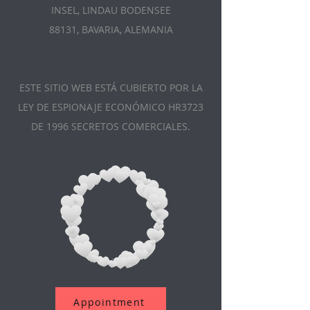
INSEL, LINDAU BODENSEE
88131, BAVARIA, ALEMANIA
ESTE SITIO WEB ESTÁ CUBIERTO POR LA
LEY DE ESPIONAJE ECONÓMICO HR3723
DE 1996 SECRETOS COMERCIALES.
Appointment